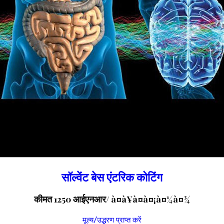
सॉल्वेंट बेस एंटरिक कोटिंग
कीमत 1250 आईएनआर
/ à¤à¥à¤à¤¡à¤¼à¤¾
मूल्य/उद्धरण प्राप्त करें