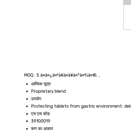
MOQ :
5 à¤à¤¿à¤²à¥à¤à¥à¤°à¤¾à¤®, ,
आण्विक सूत्र
Proprietary blend
उपयोग
Protecting tablets from gastric environment; del
एच एस कोड
39100019
कण का आकार