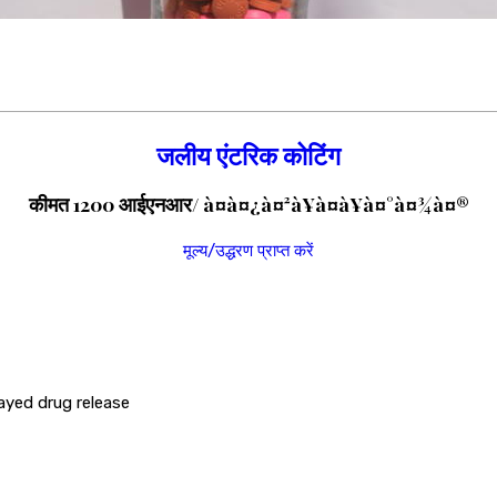
जलीय एंटरिक कोटिंग
कीमत 1200 आईएनआर
/ à¤à¤¿à¤²à¥à¤à¥à¤°à¤¾à¤®
मूल्य/उद्धरण प्राप्त करें
ayed drug release